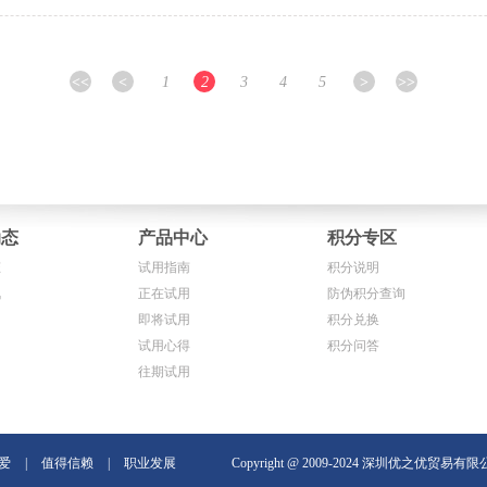
<<
<
1
2
3
4
5
>
>>
动态
产品中心
积分专区
态
试用指南
积分说明
讯
正在试用
防伪积分查询
即将试用
积分兑换
试用心得
积分问答
往期试用
爱
|
值得信赖
|
职业发展
Copyright @ 2009-2024 深圳优之优贸