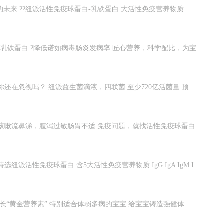
未来 ??纽派活性免疫球蛋白-乳铁蛋白 大活性免疫营养物质 ...
乳铁蛋白 ?降低诺如病毒肠炎发病率 匠心营养，科学配比，为宝...
在忽视吗？ 纽派益生菌滴液，四联菌 至少720亿活菌量 预...
白
嗽流鼻涕，腹泻过敏肠胃不适 免疫问题，就找活性免疫球蛋白 ...
派活性免疫球蛋白 含5大活性免疫营养物质 IgG IgA IgM I...
长“黄金营养素” 特别适合体弱多病的宝宝 给宝宝铸造强健体...