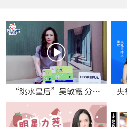
“跳水皇后”吴敏霞 分享纽派DHA藻油软胶囊