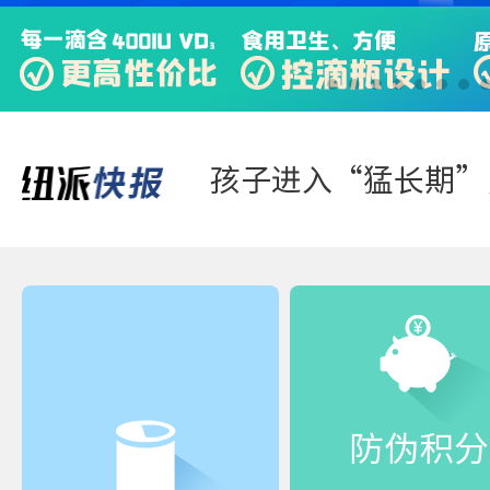
踏青游玩-好体质，
防伪积分