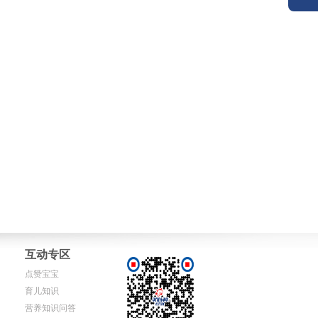
互动专区
点赞宝宝
育儿知识
营养知识问答