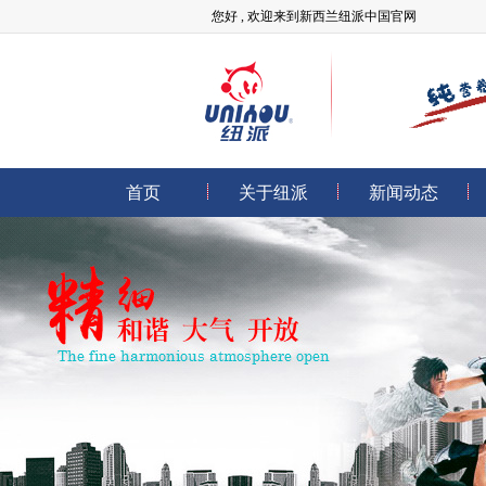
您好 , 欢迎来到新西兰纽派中国官网
首页
关于纽派
新闻动态