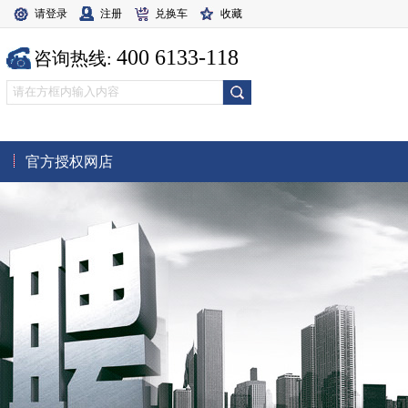
请登录
注册
兑换车
收藏
400 6133-118
咨询热线:
官方授权网店