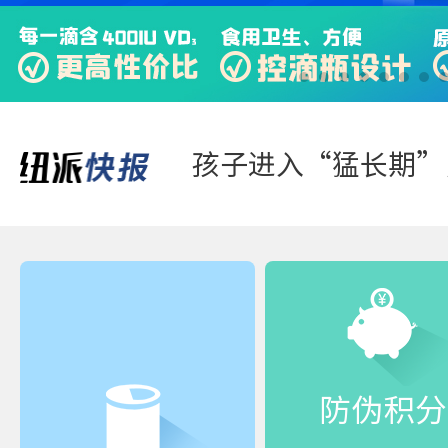
快来“静一静”，多
踏青游玩-好体质，
防伪积分