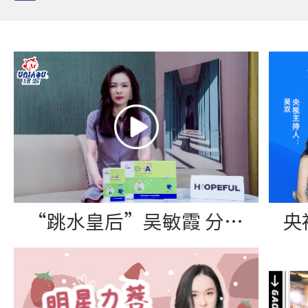
“跳水皇后”吴敏霞 分享纽派DHA藻油软胶囊