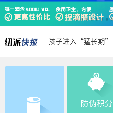
快来“静一静”，多
踏青游玩-好体质，
防伪积分