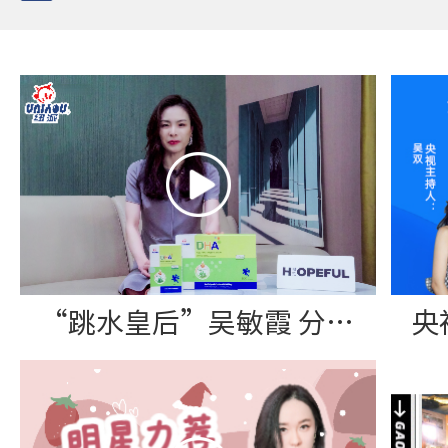
“跳水皇后”吴敏霞 分享纽派DHA藻油软胶囊