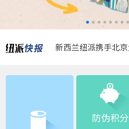
踏青游玩-好体质，
防伪积分