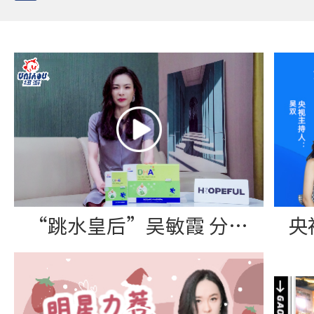
“跳水皇后”吴敏霞 分享纽派DHA藻油软胶囊