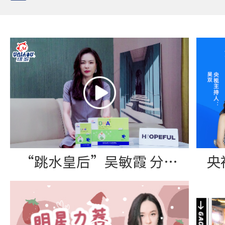
“跳水皇后”吴敏霞 分享纽派DHA藻油软胶囊