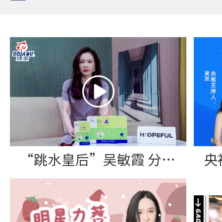
“跳水皇后”吴敏霞 分享纽派DHA藻油软胶囊