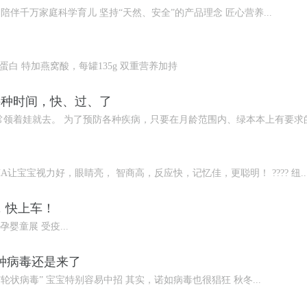
来，陪伴千万家庭科学育儿 坚持“天然、安全”的产品理念 匠心营养...
蛋白 特加燕窝酸，每罐135g 双重营养加持
接种时间，快、过、了
领着娃就去。 为了预防各种疾病，只要在月龄范围内、绿本本上有要求的，
A让宝宝视力好，眼睛亮， 智商高，反应快，记忆佳，更聪明！ ???? 纽..
展，快上车！
孕婴童展 受疫...
这种病毒还是来了
轮状病毒” 宝宝特别容易中招 其实，诺如病毒也很猖狂 秋冬...