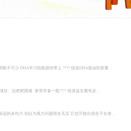
可少 DHA学习助跑器快带上 ???? 纽派DHA藻油软胶囊 ...
、拉粑粑困难 家里常备一瓶???? 纽派益生菌有必...
远的杀伤力 别以为视力问题雨女无瓜 它也可能出现在子女身...