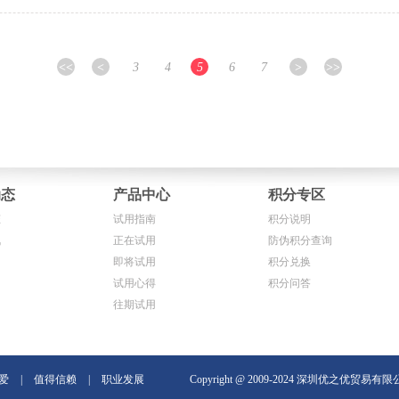
<<
<
3
4
5
6
7
>
>>
动态
产品中心
积分专区
态
试用指南
积分说明
讯
正在试用
防伪积分查询
即将试用
积分兑换
试用心得
积分问答
往期试用
爱
|
值得信赖
|
职业发展
Copyright @ 2009-2024 深圳优之优贸