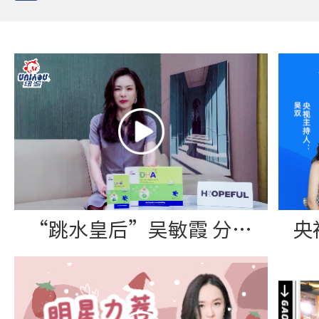
“跳水皇后”吴敏霞 分享纽派DHA藻油软胶囊