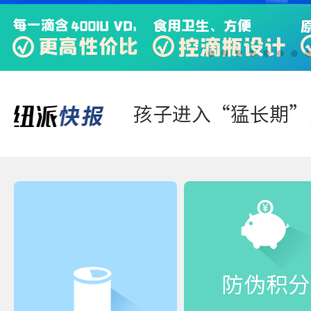
快来“静一静”，多
踏青游玩-好体质，
防伪积分