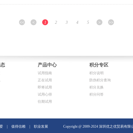
<<
<
1
2
3
4
5
>
>>
动态
产品中心
积分专区
态
试用指南
积分说明
讯
正在试用
防伪积分查询
即将试用
积分兑换
试用心得
积分问答
往期试用
爱
|
值得信赖
|
职业发展
Copyright @ 2009-2024 深圳优之优贸