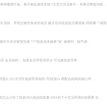
精神萎靡不振，每月都会感冒发烧 ?注意力没法集中，有事没事都失眠 ...
长湿疹、常犯过敏性鼻炎的成员 建议尝试纽派益生菌滴液-四联菌 ??成熟技
年年岁岁家国安康 ????纽派送来健康“福” 健康到，福气满...
而至 会员福利： 纽派会员享双倍积分 可兑换纽派营养...
蛋白 以5大活性免疫营养物质+乳铁蛋白 再配合妈妈的细心呵...
怎么少得了纽派DHA藻油软胶囊 DHA对于小宝宝和孕妇很重要 生...