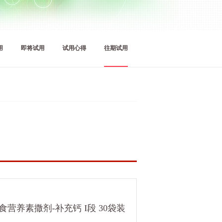
用
即将试用
试用心得
往期试用
营养素撒剂-补充钙 I段 30袋装