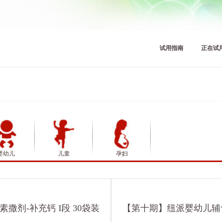
试用指南
正在试
婴幼儿
儿童
孕妇
撒剂-补充钙 I段 30袋装
【第十期】纽派婴幼儿辅食