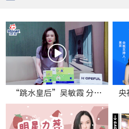
“跳水皇后”吴敏霞 分享纽派DHA藻油软胶囊