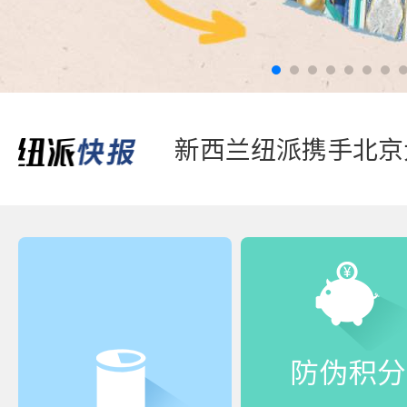
踏青游玩-好体质，
防伪积分