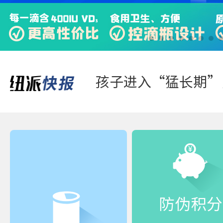
快来“静一静”，多
踏青游玩-好体质，
防伪积分