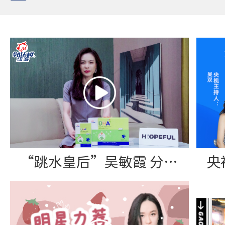
“跳水皇后”吴敏霞 分享纽派DHA藻油软胶囊