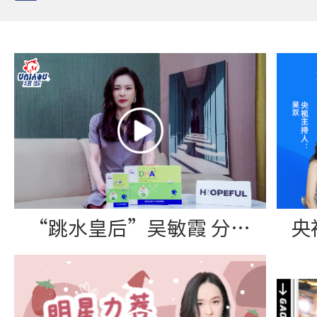
“跳水皇后”吴敏霞 分享纽派DHA藻油软胶囊