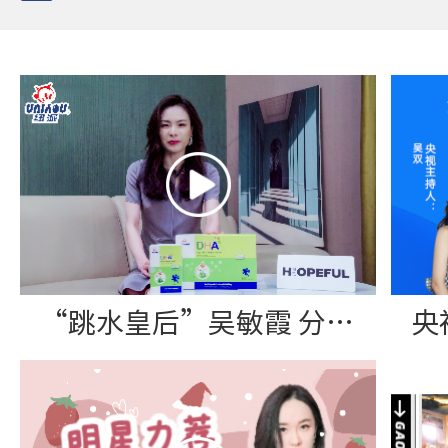
“跳水皇后”吴敏霞 分享纽派DHA藻油软胶囊