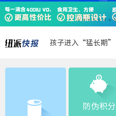
踏青游玩-好体质，
防伪积分