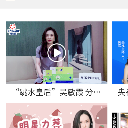
“跳水皇后”吴敏霞 分享纽派DHA藻油软胶囊