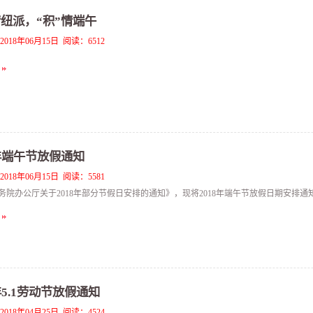
情纽派，“积”情端午
018年06月15日 阅读：6512
8年端午节放假通知
018年06月15日 阅读：5581
务院办公厅关于2018年部分节假日安排的通知》，现将2018年端午节放假日期安排通知如
8年5.1劳动节放假通知
018年04月25日 阅读：4524