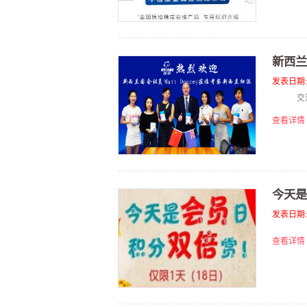
新西兰
发表日期:2
交流会上
查看详情
今天是
发表日期:2
查看详情