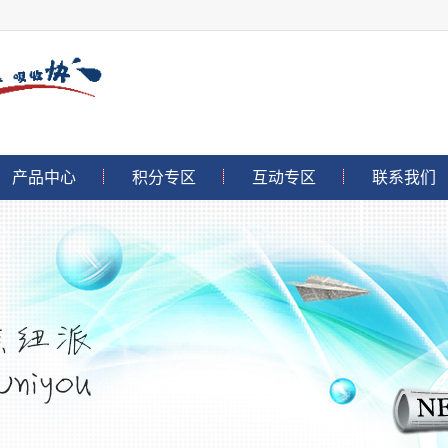
产品中心
积分专区
互动专区
联系我们