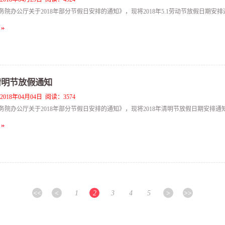
院办公厅关于2018年部分节假日安排的通知》，现将2018年5.1劳动节放假日期安排通知
8清明节放假通知
018年04月04日 阅读：3574
务院办公厅关于2018年部分节假日安排的通知》，现将2018年清明节放假日期安排通知如
<<
<
1
2
3
4
5
>
>>