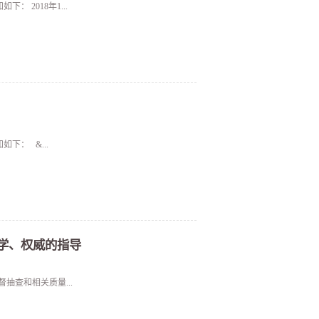
 2018年1...
下： &...
学、权威的指导
抽查和相关质量...