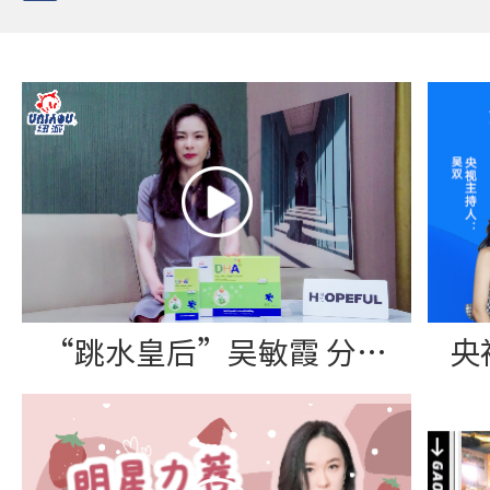
“跳水皇后”吴敏霞 分享纽派DHA藻油软胶囊