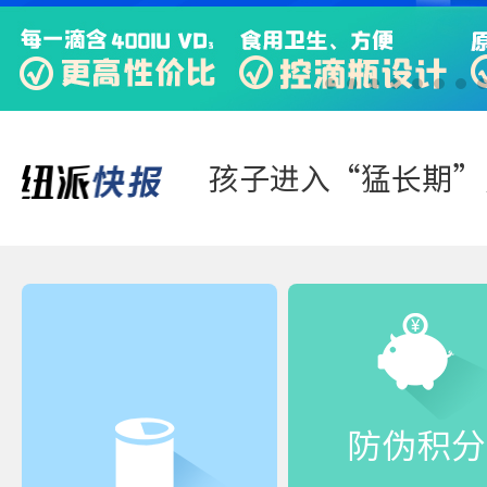
快来“静一静”，多
踏青游玩-好体质，
防伪积分